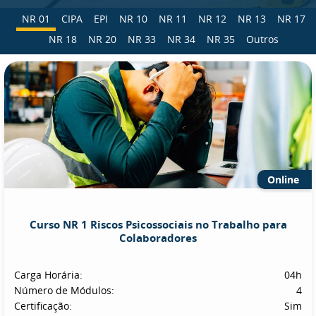
NR 01
CIPA
EPI
NR 10
NR 11
NR 12
NR 13
NR 17
NR 18
NR 20
NR 33
NR 34
NR 35
Outros
Online
Curso NR 1 Riscos Psicossociais no Trabalho para
Colaboradores
Carga Horária:
04h
Número de Módulos:
4
Certificação:
Sim