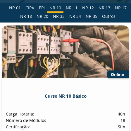
NR 01
CIPA
EPI
NR 10
NR 11
NR 12
NR 13
NR 17
NR 18
NR 20
NR 33
NR 34
NR 35
Outros
Online
Curso NR 10 Básico
Carga Horária:
40h
Número de Módulos:
18
Certificação:
Sim