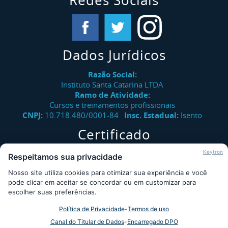
Redes Sociais
Dados Jurídicos
Razão Social:
Instituto Santa Catarina LTDA
Ramo de Atividade:
Cursos e treinamentos profissionais
CNPJ:
10.718.480/0001-84
Insc. Estadual:
Isento
Certificado
Verifique a autenticidade de certificados emitidos pelo
Keytron
Respeitamos sua privacidade
Instituto Santa Catarina.
Nosso site utiliza cookies para otimizar sua experiência e você
Consultar
pode clicar em aceitar se concordar ou em customizar para
escolher suas preferências.
Política de Privacidade
-
Termos de uso
Desde 2009 - Instituto Santa Catarina © - Todos os direitos
Canal do Titular de Dados
-
Encarregado DPO