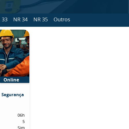
 33
NR 34
NR 35
Outros
Online
m Segurança
06h
5
Sim