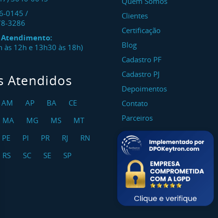
Quem Somos
46-0145
/
Clientes
78-3286
Certificação
e Atendimento:
Blog
8h às 12h e 13h30 às 18h)
Cadastro PF
Cadastro PJ
s Atendidos
Depoimentos
AM
AP
BA
CE
Contato
Parceiros
MA
MG
MS
MT
PE
PI
PR
RJ
RN
RS
SC
SE
SP