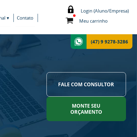
Login (Aluno/Empresa)
nal ▾
Contato
Meu carrinho
(47) 9 9278-3286
FALE COM CONSULTOR
MONTE SEU
ORÇAMENTO