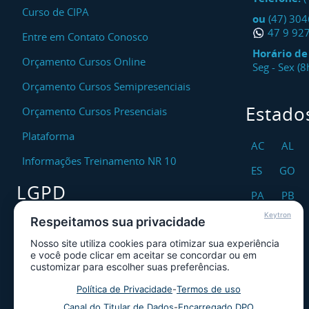
Curso de CIPA
ou
(47) 30
47 9 92
Entre em Contato Conosco
Horário d
Orçamento Cursos Online
Seg - Sex (
Orçamento Cursos Semipresenciais
Estado
Orçamento Cursos Presenciais
Plataforma
AC
AL
Informações Treinamento NR 10
ES
GO
LGPD
PA
PB
Keytron
RO
RR
Respeitamos sua privacidade
Encarregado DPO
Nosso site utiliza cookies para otimizar sua experiência
TO
Canal de Atendimento ao Titular dos
e você pode clicar em aceitar se concordar ou em
Dados
customizar para escolher suas preferências.
Política de Privacidade
Política de Privacidade
-
Termos de uso
Canal do Titular de Dados
-
Encarregado DPO