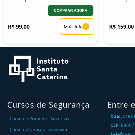
COMPRAR AGORA
R$ 99,00
+
R$ 159,00
Mais Info
Cursos de Segurança
Entre 
Rua:
Joca L
Curso de Primeiros Socorros
CEP:
88307
Curso de Direção Defensiva
Telefone:
(