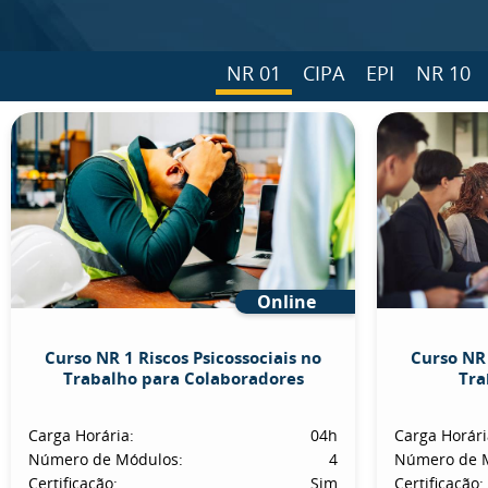
NR 01
CIPA
EPI
NR 10
Online
Curso NR 1 Riscos Psicossociais no
Curso NR 
Trabalho para Colaboradores
Tra
Carga Horária:
04h
Carga Horári
Número de Módulos:
4
Número de 
Certificação:
Sim
Certificação: