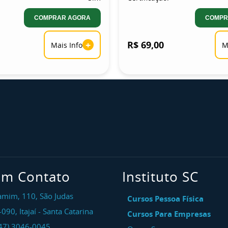
COMPRAR AGORA
COMPR
+
R$ 69,00
Mais Info
M
em Contato
Instituto SC
amim, 110, São Judas
Cursos Pessoa Física
-090
,
Itajaí
-
Santa Catarina
Cursos Para Empresas
47) 3046-0045