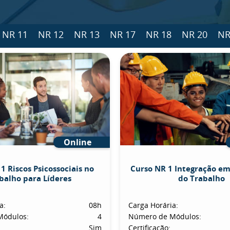
NR 11
NR 12
NR 13
NR 17
NR 18
NR 20
NR
Online
1 Riscos Psicossociais no
Curso NR 1 Integração e
balho para Líderes
do Trabalho
a:
08h
Carga Horária:
Módulos:
4
Número de Módulos:
Sim
Certificação: