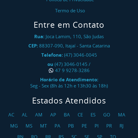
Termo de Uso
Entre em Contato
Rua:
Joca Lamim, 110, São Judas
CEP:
88307-090
,
Itajaí
-
Santa Catarina
Telefone:
(47) 3046-0045
ou
(47) 3046-0145
/
47 9 9278-3286
Horário de Atendimento:
Seg - Sex (8h às 12h e 13h30 às 18h)
Estados Atendidos
AC
AL
AM
AP
BA
CE
ES
GO
MA
MG
MS
MT
PA
PB
PE
PI
PR
RJ
RN
RO
RR
RS
SC
SE
SP
TO