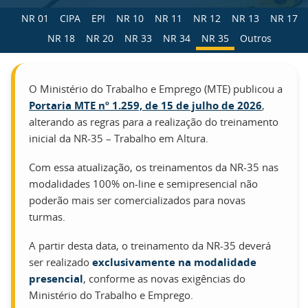
NR 01
CIPA
EPI
NR 10
NR 11
NR 12
NR 13
NR 17
NR 18
NR 20
NR 33
NR 34
NR 35
Outros
O Ministério do Trabalho e Emprego (MTE) publicou a
Portaria MTE nº 1.259, de 15 de julho de 2026
,
alterando as regras para a realização do treinamento
inicial da NR-35 – Trabalho em Altura.
Com essa atualização, os treinamentos da NR-35 nas
modalidades 100% on-line e semipresencial não
poderão mais ser comercializados para novas
turmas.
A partir desta data, o treinamento da NR-35 deverá
ser realizado
exclusivamente na modalidade
presencial
, conforme as novas exigências do
Ministério do Trabalho e Emprego.