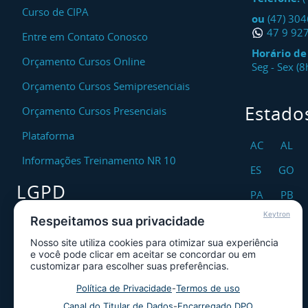
Curso de CIPA
ou
(47) 30
47 9 92
Entre em Contato Conosco
Horário d
Orçamento Cursos Online
Seg - Sex (
Orçamento Cursos Semipresenciais
Estado
Orçamento Cursos Presenciais
Plataforma
AC
AL
Informações Treinamento NR 10
ES
GO
LGPD
PA
PB
Keytron
RO
RR
Respeitamos sua privacidade
Encarregado DPO
Nosso site utiliza cookies para otimizar sua experiência
TO
Canal de Atendimento ao Titular dos
e você pode clicar em aceitar se concordar ou em
Dados
customizar para escolher suas preferências.
Política de Privacidade
Política de Privacidade
-
Termos de uso
Canal do Titular de Dados
-
Encarregado DPO