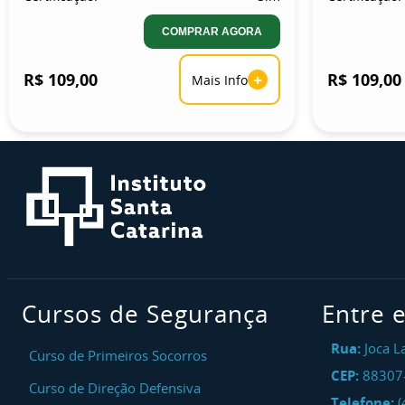
COMPRAR AGORA
R$ 109,00
+
R$ 109,00
Mais Info
Cursos de Segurança
Entre 
Rua:
Joca L
Curso de Primeiros Socorros
CEP:
88307
Curso de Direção Defensiva
Telefone:
(