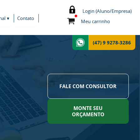
Login (Aluno/Empresa)
nal ▾
Contato
Meu carrinho
(47) 9 9278-3286
FALE COM CONSULTOR
MONTE SEU
ORÇAMENTO