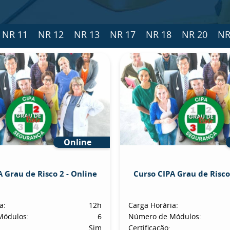
NR 11
NR 12
NR 13
NR 17
NR 18
NR 20
NR
Online
 Grau de Risco 2 - Online
Curso CIPA Grau de Risco
a:
12h
Carga Horária:
Módulos:
6
Número de Módulos:
Sim
Certificação: