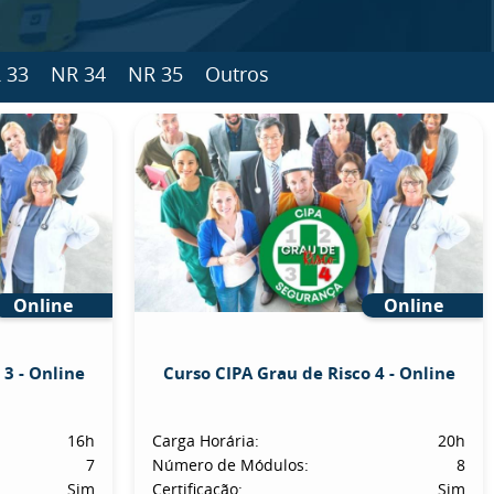
 33
NR 34
NR 35
Outros
Online
Online
 3 - Online
Curso CIPA Grau de Risco 4 - Online
16h
Carga Horária:
20h
7
Número de Módulos:
8
Sim
Certificação:
Sim