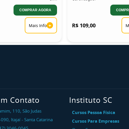
COMPRAR AGORA
COMPR
+
R$ 109,00
Mais Info
M
em Contato
Instituto SC
amim, 110, São Judas
Cursos Pessoa Física
-090
,
Itajaí
-
Santa Catarina
Cursos Para Empresas
47) 3046-0045