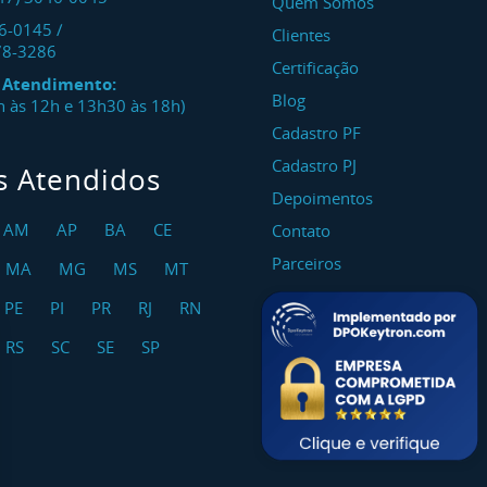
Quem Somos
46-0145
/
Clientes
78-3286
Certificação
e Atendimento:
Blog
8h às 12h e 13h30 às 18h)
Cadastro PF
Cadastro PJ
s Atendidos
Depoimentos
AM
AP
BA
CE
Contato
Parceiros
MA
MG
MS
MT
PE
PI
PR
RJ
RN
RS
SC
SE
SP