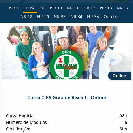
NR 01
CIPA
EPI
NR 10
NR 11
NR 12
NR 13
NR 17
NR 18
NR 20
NR 33
NR 34
NR 35
Outros
Online
Curso CIPA Grau de Risco 1 - Online
Carga Horária:
08h
Número de Módulos:
6
Certificação:
Sim