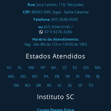
Rua:
Joca Lamim, 110, São Judas
CEP:
88307-090
,
Itajaí
-
Santa Catarina
Telefone:
(47) 3046-0045
ou
(47) 3046-0145
/
47 9 9278-3286
Horário de Atendimento:
Seg - Sex (8h às 12h e 13h30 às 18h)
Estados Atendidos
AC
AL
AM
AP
BA
CE
ES
GO
MA
MG
MS
MT
PA
PB
PE
PI
PR
RJ
RN
RO
RR
RS
SC
SE
SP
TO
Instituto SC
Cursos Pessoa Física