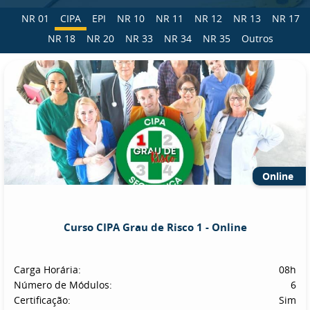
NR 01
CIPA
EPI
NR 10
NR 11
NR 12
NR 13
NR 17
NR 18
NR 20
NR 33
NR 34
NR 35
Outros
Online
Curso CIPA Grau de Risco 1 - Online
Carga Horária:
08h
Número de Módulos:
6
Certificação:
Sim