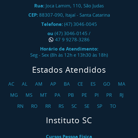
Rua:
Joca Lamim, 110, São Judas
CEP:
88307-090
,
Itajaí
-
Santa Catarina
Telefone:
(47) 3046-0045
ou
(47) 3046-0145
/
47 9 9278-3286
Horário de Atendimento:
Seg - Sex (8h às 12h e 13h30 às 18h)
Estados Atendidos
AC
AL
AM
AP
BA
CE
ES
GO
MA
MG
MS
MT
PA
PB
PE
PI
PR
RJ
RN
RO
RR
RS
SC
SE
SP
TO
Instituto SC
Cursos Pessoa Física