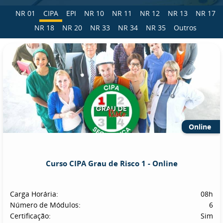
NR 01
CIPA
EPI
NR 10
NR 11
NR 12
NR 13
NR 17
NR 18
NR 20
NR 33
NR 34
NR 35
Outros
Online
Curso CIPA Grau de Risco 1 - Online
Carga Horária:
08h
Número de Módulos:
6
Certificação:
Sim