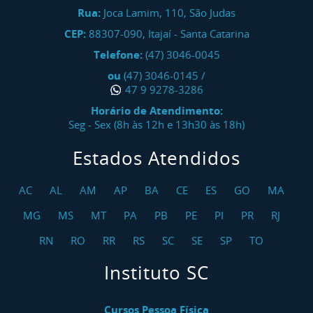
Rua:
Joca Lamim, 110, São Judas
CEP:
88307-090
,
Itajaí
-
Santa Catarina
Telefone:
(47) 3046-0045
ou
(47) 3046-0145
/
47 9 9278-3286
Horário de Atendimento:
Seg - Sex (8h às 12h e 13h30 às 18h)
Estados Atendidos
AC
AL
AM
AP
BA
CE
ES
GO
MA
MG
MS
MT
PA
PB
PE
PI
PR
RJ
RN
RO
RR
RS
SC
SE
SP
TO
Instituto SC
Cursos Pessoa Física