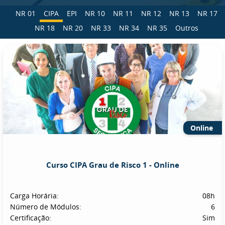
NR 01
CIPA
EPI
NR 10
NR 11
NR 12
NR 13
NR 17
NR 18
NR 20
NR 33
NR 34
NR 35
Outros
Online
Curso CIPA Grau de Risco 1 - Online
Carga Horária:
08h
Número de Módulos:
6
Certificação:
Sim