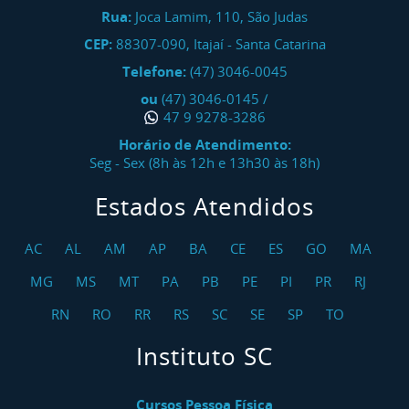
Rua:
Joca Lamim, 110, São Judas
CEP:
88307-090
,
Itajaí
-
Santa Catarina
Telefone:
(47) 3046-0045
ou
(47) 3046-0145
/
47 9 9278-3286
Horário de Atendimento:
Seg - Sex (8h às 12h e 13h30 às 18h)
Estados Atendidos
AC
AL
AM
AP
BA
CE
ES
GO
MA
MG
MS
MT
PA
PB
PE
PI
PR
RJ
RN
RO
RR
RS
SC
SE
SP
TO
Instituto SC
Cursos Pessoa Física