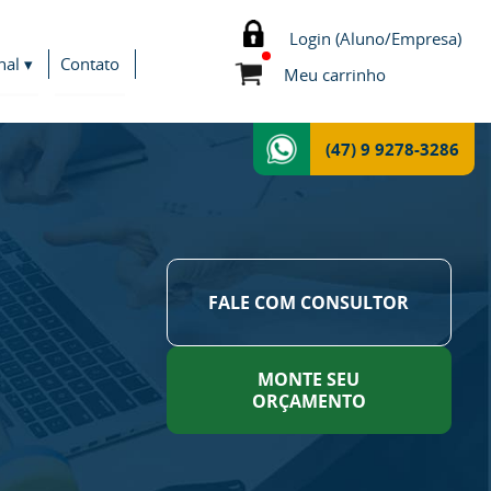
Login (Aluno/Empresa)
nal ▾
Contato
Meu carrinho
(47) 9 9278-3286
FALE COM CONSULTOR
MONTE SEU
ORÇAMENTO