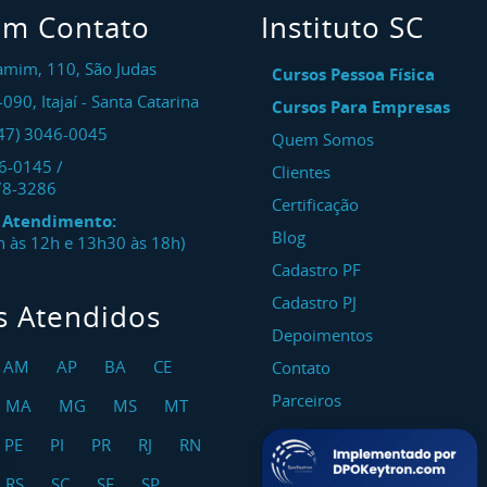
em Contato
Instituto SC
amim, 110, São Judas
Cursos Pessoa Física
-090
,
Itajaí
-
Santa Catarina
Cursos Para Empresas
47) 3046-0045
Quem Somos
46-0145
/
Clientes
78-3286
Certificação
e Atendimento:
Blog
8h às 12h e 13h30 às 18h)
Cadastro PF
Cadastro PJ
s Atendidos
Depoimentos
AM
AP
BA
CE
Contato
Parceiros
MA
MG
MS
MT
PE
PI
PR
RJ
RN
RS
SC
SE
SP