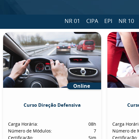
NR 01
CIPA
EPI
NR 10
Online
Curso Direção Defensiva
Curs
Carga Horária:
08h
Carga Horári
Número de Módulos:
7
Número de 
Certificação:
Sim
Certificação: