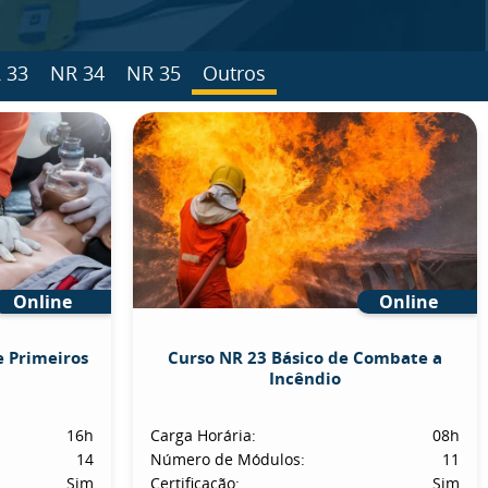
 33
NR 34
NR 35
Outros
Online
Online
e Primeiros
Curso NR 23 Básico de Combate a
Incêndio
16h
Carga Horária:
08h
14
Número de Módulos:
11
Sim
Certificação:
Sim