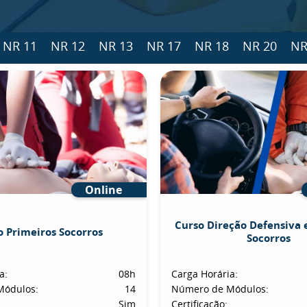
NR 11
NR 12
NR 13
NR 17
NR 18
NR 20
NR
Online
Curso Direção Defensiva 
o Primeiros Socorros
Socorros
a:
08h
Carga Horária:
Módulos:
14
Número de Módulos:
Sim
Certificação: