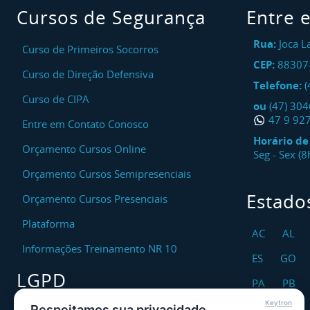
Cursos de Segurança
Entre 
Rua:
Joca L
Curso de Primeiros Socorros
CEP:
88307
Curso de Direção Defensiva
Telefone:
(
Curso de CIPA
ou
(47) 30
47 9 92
Entre em Contato Conosco
Horário d
Orçamento Cursos Online
Seg - Sex (
Orçamento Cursos Semipresenciais
Estado
Orçamento Cursos Presenciais
Plataforma
AC
AL
Informações Treinamento NR 10
ES
GO
LGPD
PA
PB
Keytron
RO
RR
Respeitamos sua privacidade