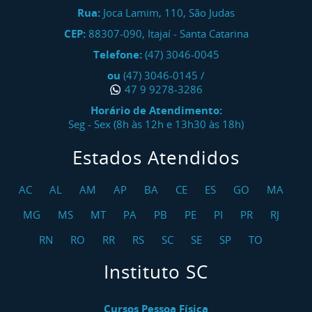
Rua:
Joca Lamim, 110, São Judas
CEP:
88307-090
,
Itajaí
-
Santa Catarina
Telefone:
(47) 3046-0045
ou
(47) 3046-0145
/
47 9 9278-3286
Horário de Atendimento:
Seg - Sex (8h às 12h e 13h30 às 18h)
Estados Atendidos
AC
AL
AM
AP
BA
CE
ES
GO
MA
MG
MS
MT
PA
PB
PE
PI
PR
RJ
RN
RO
RR
RS
SC
SE
SP
TO
Instituto SC
Cursos Pessoa Física