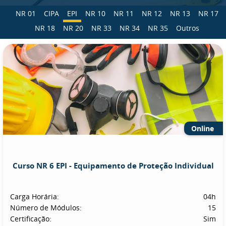
NR 01
CIPA
EPI
NR 10
NR 11
NR 12
NR 13
NR 17
NR 18
NR 20
NR 33
NR 34
NR 35
Outros
Online
Curso NR 6 EPI - Equipamento de Proteção Individual
Carga Horária:
04h
Número de Módulos:
15
Certificação:
Sim