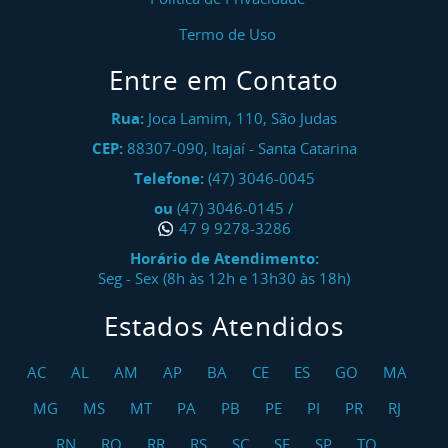
Termo de Uso
Entre em Contato
Rua:
Joca Lamim, 110, São Judas
CEP:
88307-090
,
Itajaí
-
Santa Catarina
Telefone:
(47) 3046-0045
ou
(47) 3046-0145
/
47 9 9278-3286
Horário de Atendimento:
Seg - Sex (8h às 12h e 13h30 às 18h)
Estados Atendidos
AC
AL
AM
AP
BA
CE
ES
GO
MA
MG
MS
MT
PA
PB
PE
PI
PR
RJ
RN
RO
RR
RS
SC
SE
SP
TO