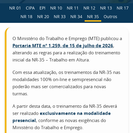
NR 01
CIPA
EPI
NR 10
NR 11
NR 12
NR 13
NR 17
NR 18
NR 20
NR 33
NR 34
NR 35
Outros
O Ministério do Trabalho e Emprego (MTE) publicou a
Portaria MTE nº 1.259, de 15 de julho de 2026
,
alterando as regras para a realização do treinamento
inicial da NR-35 – Trabalho em Altura.
Com essa atualização, os treinamentos da NR-35 nas
modalidades 100% on-line e semipresencial não
poderão mais ser comercializados para novas
turmas.
A partir desta data, o treinamento da NR-35 deverá
ser realizado
exclusivamente na modalidade
presencial
, conforme as novas exigências do
Ministério do Trabalho e Emprego.