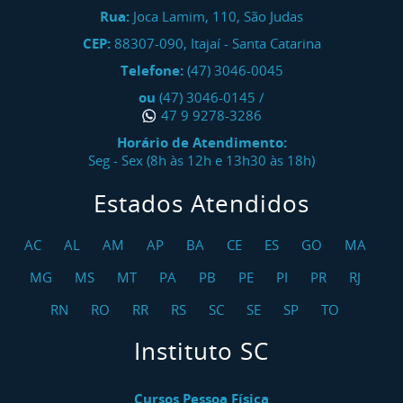
Rua:
Joca Lamim, 110, São Judas
CEP:
88307-090
,
Itajaí
-
Santa Catarina
Telefone:
(47) 3046-0045
ou
(47) 3046-0145
/
47 9 9278-3286
Horário de Atendimento:
Seg - Sex (8h às 12h e 13h30 às 18h)
Estados Atendidos
AC
AL
AM
AP
BA
CE
ES
GO
MA
MG
MS
MT
PA
PB
PE
PI
PR
RJ
RN
RO
RR
RS
SC
SE
SP
TO
Instituto SC
Cursos Pessoa Física