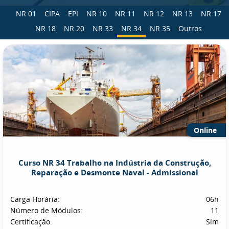
NR 01
CIPA
EPI
NR 10
NR 11
NR 12
NR 13
NR 17
NR 18
NR 20
NR 33
NR 34
NR 35
Outros
Online
Curso NR 34 Trabalho na Indústria da Construção,
Reparação e Desmonte Naval - Admissional
Carga Horária:
06h
Número de Módulos:
11
Certificação:
Sim