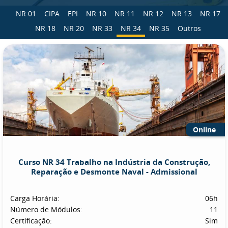
NR 01
CIPA
EPI
NR 10
NR 11
NR 12
NR 13
NR 17
NR 18
NR 20
NR 33
NR 34
NR 35
Outros
Online
Curso NR 34 Trabalho na Indústria da Construção,
Reparação e Desmonte Naval - Admissional
Carga Horária:
06h
Número de Módulos:
11
Certificação:
Sim