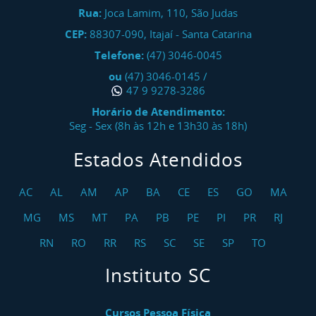
Rua:
Joca Lamim, 110, São Judas
CEP:
88307-090
,
Itajaí
-
Santa Catarina
Telefone:
(47) 3046-0045
ou
(47) 3046-0145
/
47 9 9278-3286
Horário de Atendimento:
Seg - Sex (8h às 12h e 13h30 às 18h)
Estados Atendidos
AC
AL
AM
AP
BA
CE
ES
GO
MA
MG
MS
MT
PA
PB
PE
PI
PR
RJ
RN
RO
RR
RS
SC
SE
SP
TO
Instituto SC
Cursos Pessoa Física