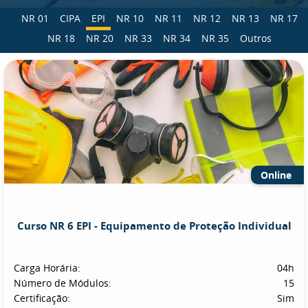
NR 01
CIPA
EPI
NR 10
NR 11
NR 12
NR 13
NR 17
NR 18
NR 20
NR 33
NR 34
NR 35
Outros
Online
Curso NR 6 EPI - Equipamento de Proteção Individual
Carga Horária:
04h
Número de Módulos:
15
Certificação:
Sim