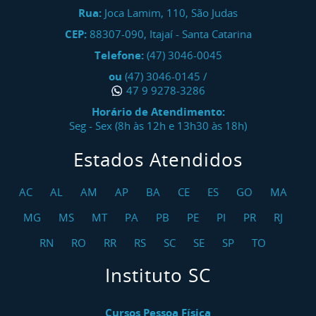
Rua:
Joca Lamim, 110, São Judas
CEP:
88307-090
,
Itajaí
-
Santa Catarina
Telefone:
(47) 3046-0045
ou
(47) 3046-0145
/
47 9 9278-3286
Horário de Atendimento:
Seg - Sex (8h às 12h e 13h30 às 18h)
Estados Atendidos
AC
AL
AM
AP
BA
CE
ES
GO
MA
MG
MS
MT
PA
PB
PE
PI
PR
RJ
RN
RO
RR
RS
SC
SE
SP
TO
Instituto SC
Cursos Pessoa Física