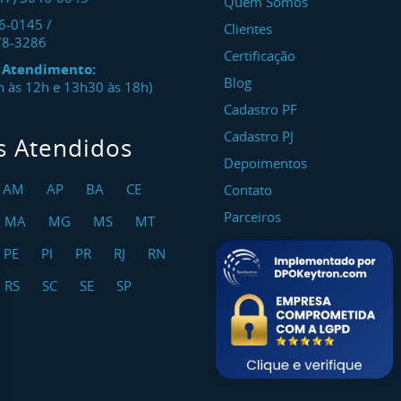
Quem Somos
46-0145
/
Clientes
78-3286
Certificação
e Atendimento:
Blog
8h às 12h e 13h30 às 18h)
Cadastro PF
Cadastro PJ
s Atendidos
Depoimentos
AM
AP
BA
CE
Contato
Parceiros
MA
MG
MS
MT
PE
PI
PR
RJ
RN
RS
SC
SE
SP