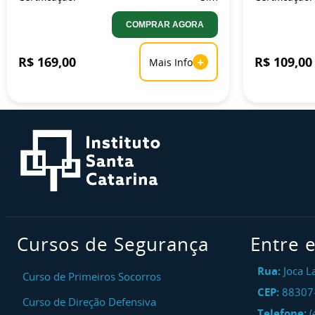
COMPRAR AGORA
R$ 169,00
+
R$ 109,00
Mais Info
Cursos de Segurança
Entre 
Rua:
Joca L
Curso de Primeiros Socorros
CEP:
88307
Curso de Direção Defensiva
Telefone:
(