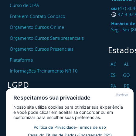
Curso de CIPA
ou
(47) 30
47 9 92
Entre em Contato Conosco
Horário d
Orçamento Cursos Online
Seg - Sex (
Orçamento Cursos Semipresenciais
Estado
Orçamento Cursos Presenciais
Plataforma
AC
AL
Informações Treinamento NR 10
ES
GO
LGPD
PA
PB
Keytron
RO
RR
Respeitamos sua privacidade
Encarregado DPO
Nosso site utiliza cookies para otimizar sua experiência
TO
Canal de Atendimento ao Titular dos
e você pode clicar em aceitar se concordar ou em
Dados
customizar para escolher suas preferências.
Política de Privacidade
Política de Privacidade
-
Termos de uso
Canal do Titular de Dados
-
Encarregado DPO