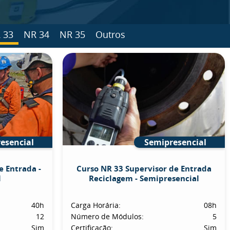
 33
NR 34
NR 35
Outros
esencial
Semipresencial
e Entrada -
Curso NR 33 Supervisor de Entrada
l
Reciclagem - Semipresencial
40h
Carga Horária:
08h
12
Número de Módulos:
5
Sim
Certificação:
Sim