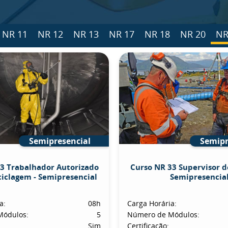
NR 11
NR 12
NR 13
NR 17
NR 18
NR 20
NR
Semipresencial
Semipr
3 Trabalhador Autorizado
Curso NR 33 Supervisor d
ciclagem - Semipresencial
Semipresencia
a:
08h
Carga Horária:
Módulos:
5
Número de Módulos:
Sim
Certificação: