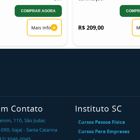
COMPRAR AGORA
COMPR
+
R$ 209,00
Mais Info
M
em Contato
Instituto SC
amim, 110, São Judas
Cursos Pessoa Física
-090
,
Itajaí
-
Santa Catarina
Cursos Para Empresas
47) 3046-0045