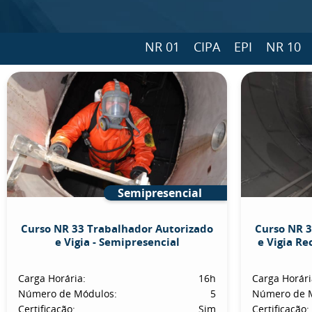
NR 01
CIPA
EPI
NR 10
Semipresencial
Curso NR 33 Trabalhador Autorizado
Curso NR 3
e Vigia - Semipresencial
e Vigia Re
Carga Horária:
16h
Carga Horári
Número de Módulos:
5
Número de 
Certificação:
Sim
Certificação: