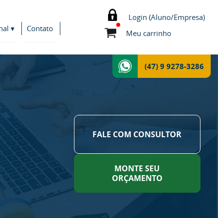
Login (Aluno/Empresa)
nal ▾
Contato
Meu carrinho
(47) 9 9278-3286
FALE COM CONSULTOR
MONTE SEU
ORÇAMENTO