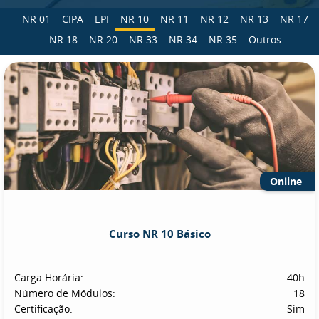
NR 01
CIPA
EPI
NR 10
NR 11
NR 12
NR 13
NR 17
NR 18
NR 20
NR 33
NR 34
NR 35
Outros
Online
Curso NR 10 Básico
Carga Horária:
40h
Número de Módulos:
18
Certificação:
Sim