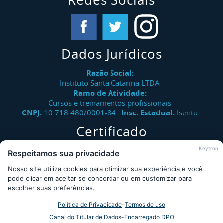
Redes Sociais
Dados Jurídicos
Razão Social:
Instituto Santa Catarina LTDA
Ramo de Atividade:
Cursos e treinamentos profissionais
CNPJ:
10.718.480/0001-84
Insc. Estadual:
Isento
Certificado
Verifique a autenticidade de certificados emitidos pelo
Keytron
Respeitamos sua privacidade
Instituto Santa Catarina.
Nosso site utiliza cookies para otimizar sua experiência e você
Consultar
pode clicar em aceitar se concordar ou em customizar para
escolher suas preferências.
Política de Privacidade
-
Termos de uso
Desde 2009 - Instituto Santa Catarina © - Todos os direitos
Canal do Titular de Dados
-
Encarregado DPO