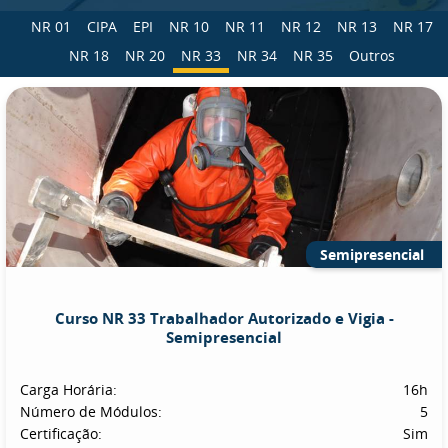
NR 01
CIPA
EPI
NR 10
NR 11
NR 12
NR 13
NR 17
NR 18
NR 20
NR 33
NR 34
NR 35
Outros
Semipresencial
Curso NR 33 Trabalhador Autorizado e Vigia -
Semipresencial
Carga Horária:
16h
Número de Módulos:
5
Certificação:
Sim