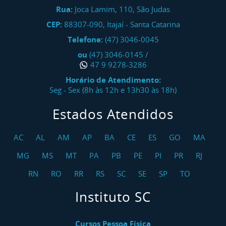
Rua:
Joca Lamim, 110, São Judas
CEP:
88307-090
,
Itajaí
-
Santa Catarina
Telefone:
(47) 3046-0045
ou
(47) 3046-0145
/
47 9 9278-3286
Horário de Atendimento:
Seg - Sex (8h às 12h e 13h30 às 18h)
Estados Atendidos
AC
AL
AM
AP
BA
CE
ES
GO
MA
MG
MS
MT
PA
PB
PE
PI
PR
RJ
RN
RO
RR
RS
SC
SE
SP
TO
Instituto SC
Cursos Pessoa Física