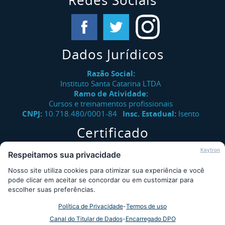
Redes Sociais
Dados Jurídicos
Razão Social:
Instituto Santa Catarina LTDA
Ramo de Atividade:
Cursos e treinamentos profissionais
CNPJ:
10.718.480/0001-84
Insc. Estadual:
Isento
Certificado
Verifique a autenticidade de certificados emitidos pelo
Keytron
Respeitamos sua privacidade
Instituto Santa Catarina.
Nosso site utiliza cookies para otimizar sua experiência e você
Consultar
pode clicar em aceitar se concordar ou em customizar para
escolher suas preferências.
Política de Privacidade
-
Termos de uso
Desde 2009 - Instituto Santa Catarina © - Todos os direitos
Canal do Titular de Dados
-
Encarregado DPO