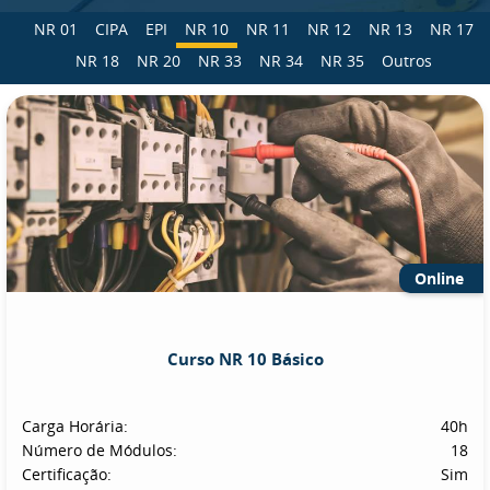
NR 01
CIPA
EPI
NR 10
NR 11
NR 12
NR 13
NR 17
NR 18
NR 20
NR 33
NR 34
NR 35
Outros
Online
Curso NR 10 Básico
Carga Horária:
40h
Número de Módulos:
18
Certificação:
Sim