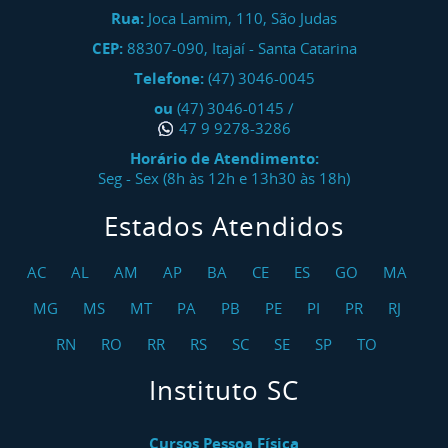
Rua:
Joca Lamim, 110, São Judas
CEP:
88307-090
,
Itajaí
-
Santa Catarina
Telefone:
(47) 3046-0045
ou
(47) 3046-0145
/
47 9 9278-3286
Horário de Atendimento:
Seg - Sex (8h às 12h e 13h30 às 18h)
Estados Atendidos
AC
AL
AM
AP
BA
CE
ES
GO
MA
MG
MS
MT
PA
PB
PE
PI
PR
RJ
RN
RO
RR
RS
SC
SE
SP
TO
Instituto SC
Cursos Pessoa Física