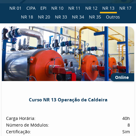
NR 01
CIPA
EPI
NR 10
NR 11
NR 12
NR 13
NR 17
NR 18
NR 20
NR 33
NR 34
NR 35
Outros
Online
Curso NR 13 Operação de Caldeira
Carga Horária:
40h
Número de Módulos:
8
Certificação:
Sim