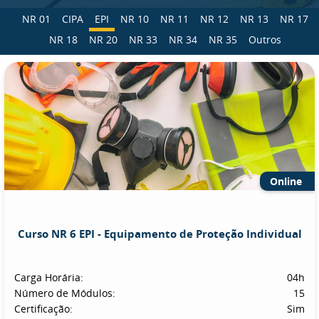
NR 01
CIPA
EPI
NR 10
NR 11
NR 12
NR 13
NR 17
NR 18
NR 20
NR 33
NR 34
NR 35
Outros
Online
Curso NR 6 EPI - Equipamento de Proteção Individual
Carga Horária:
04h
Número de Módulos:
15
Certificação:
Sim