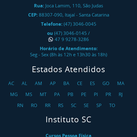
Rua:
Joca Lamim, 110, São Judas
CEP:
88307-090
,
Itajaí
-
Santa Catarina
Telefone:
(47) 3046-0045
ou
(47) 3046-0145
/
47 9 9278-3286
Horário de Atendimento:
Seg - Sex (8h às 12h e 13h30 às 18h)
Estados Atendidos
AC
AL
AM
AP
BA
CE
ES
GO
MA
MG
MS
MT
PA
PB
PE
PI
PR
RJ
RN
RO
RR
RS
SC
SE
SP
TO
Instituto SC
Cursos Pessoa Física