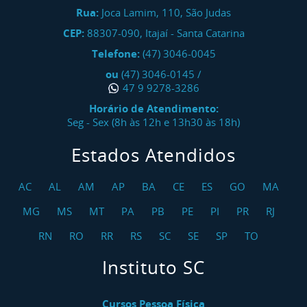
Rua:
Joca Lamim, 110, São Judas
CEP:
88307-090
,
Itajaí
-
Santa Catarina
Telefone:
(47) 3046-0045
ou
(47) 3046-0145
/
47 9 9278-3286
Horário de Atendimento:
Seg - Sex (8h às 12h e 13h30 às 18h)
Estados Atendidos
AC
AL
AM
AP
BA
CE
ES
GO
MA
MG
MS
MT
PA
PB
PE
PI
PR
RJ
RN
RO
RR
RS
SC
SE
SP
TO
Instituto SC
Cursos Pessoa Física