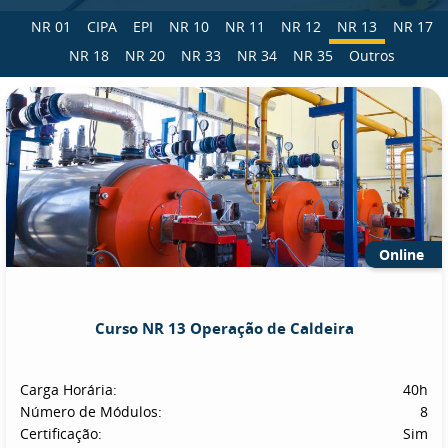
NR 01
CIPA
EPI
NR 10
NR 11
NR 12
NR 13
NR 17
NR 18
NR 20
NR 33
NR 34
NR 35
Outros
Online
Curso NR 13 Operação de Caldeira
Carga Horária:
40h
Número de Módulos:
8
Certificação:
Sim