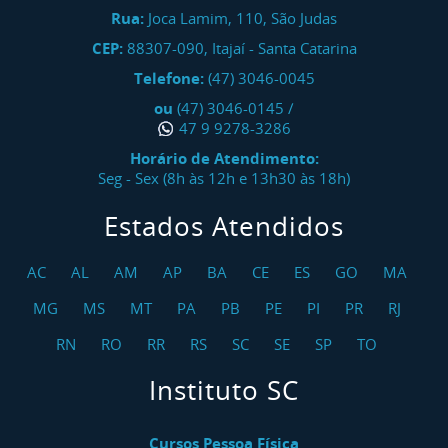
Rua:
Joca Lamim, 110, São Judas
CEP:
88307-090
,
Itajaí
-
Santa Catarina
Telefone:
(47) 3046-0045
ou
(47) 3046-0145
/
47 9 9278-3286
Horário de Atendimento:
Seg - Sex (8h às 12h e 13h30 às 18h)
Estados Atendidos
AC
AL
AM
AP
BA
CE
ES
GO
MA
MG
MS
MT
PA
PB
PE
PI
PR
RJ
RN
RO
RR
RS
SC
SE
SP
TO
Instituto SC
Cursos Pessoa Física