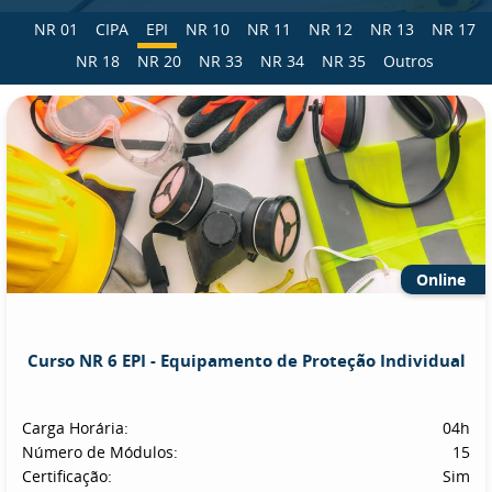
NR 01
CIPA
EPI
NR 10
NR 11
NR 12
NR 13
NR 17
NR 18
NR 20
NR 33
NR 34
NR 35
Outros
Online
Curso NR 6 EPI - Equipamento de Proteção Individual
Carga Horária:
04h
Número de Módulos:
15
Certificação:
Sim