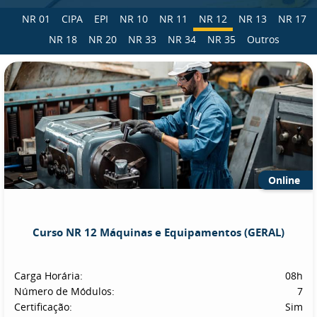
NR 01
CIPA
EPI
NR 10
NR 11
NR 12
NR 13
NR 17
NR 18
NR 20
NR 33
NR 34
NR 35
Outros
Online
Curso NR 12 Máquinas e Equipamentos (GERAL)
Carga Horária:
08h
Número de Módulos:
7
Certificação:
Sim