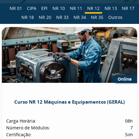
NR 01
CIPA
EPI
NR 10
NR 11
NR 12
NR 13
NR 17
NR 18
NR 20
NR 33
NR 34
NR 35
Outros
Online
Curso NR 12 Máquinas e Equipamentos (GERAL)
Carga Horária:
08h
Número de Módulos:
7
Certificação:
Sim