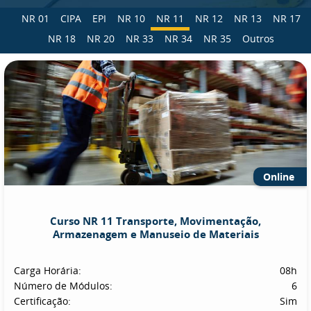
NR 01
CIPA
EPI
NR 10
NR 11
NR 12
NR 13
NR 17
NR 18
NR 20
NR 33
NR 34
NR 35
Outros
Online
Curso NR 11 Transporte, Movimentação,
Armazenagem e Manuseio de Materiais
Carga Horária:
08h
Número de Módulos:
6
Certificação:
Sim