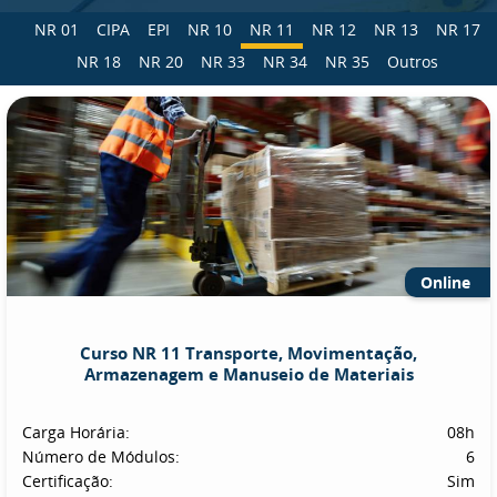
NR 01
CIPA
EPI
NR 10
NR 11
NR 12
NR 13
NR 17
NR 18
NR 20
NR 33
NR 34
NR 35
Outros
Online
Curso NR 11 Transporte, Movimentação,
Armazenagem e Manuseio de Materiais
Carga Horária:
08h
Número de Módulos:
6
Certificação:
Sim