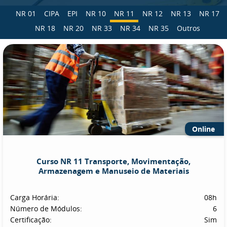
NR 01
CIPA
EPI
NR 10
NR 11
NR 12
NR 13
NR 17
NR 18
NR 20
NR 33
NR 34
NR 35
Outros
Online
Curso NR 11 Transporte, Movimentação,
Armazenagem e Manuseio de Materiais
Carga Horária:
08h
Número de Módulos:
6
Certificação:
Sim