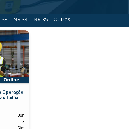
 33
NR 34
NR 35
Outros
Online
a Operação
 e Talha -
08h
5
Sim