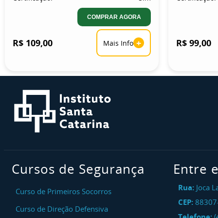
COMPRAR AGORA
R$ 109,00
+
R$ 99,00
Mais Info
Cursos de Segurança
Entre 
Rua:
Joca L
Curso de Primeiros Socorros
CEP:
88307
Curso de Direção Defensiva
Telefone:
(