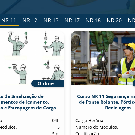
NR 11
NR 12
NR 13
NR 17
NR 18
NR 20
NR
Online
o de Sinalização de
Curso NR 11 Segurança n
amentos de Içamento,
de Ponte Rolante, Pórtico
o e Estropagem de Carga
Reciclagem
a:
04h
Carga Horária:
Módulos:
5
Número de Módulos:
Sim
Certificação: