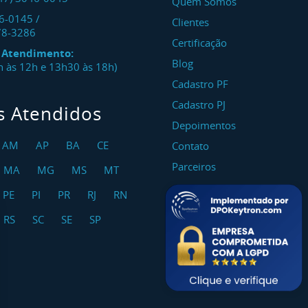
Quem Somos
46-0145
/
Clientes
78-3286
Certificação
e Atendimento:
Blog
8h às 12h e 13h30 às 18h)
Cadastro PF
Cadastro PJ
s Atendidos
Depoimentos
AM
AP
BA
CE
Contato
Parceiros
MA
MG
MS
MT
PE
PI
PR
RJ
RN
RS
SC
SE
SP