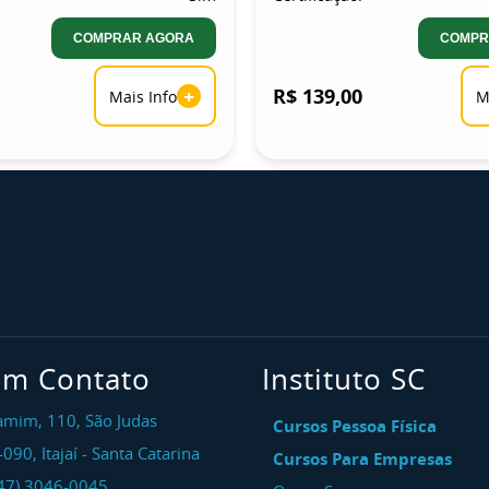
COMPRAR AGORA
COMPR
+
R$ 139,00
Mais Info
M
em Contato
Instituto SC
amim, 110, São Judas
Cursos Pessoa Física
-090
,
Itajaí
-
Santa Catarina
Cursos Para Empresas
47) 3046-0045