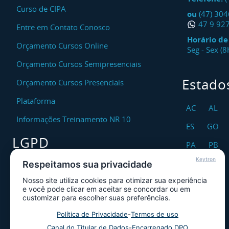
Curso de CIPA
ou
(47) 30
47 9 92
Entre em Contato Conosco
Horário d
Orçamento Cursos Online
Seg - Sex (
Orçamento Cursos Semipresenciais
Estado
Orçamento Cursos Presenciais
Plataforma
AC
AL
Informações Treinamento NR 10
ES
GO
LGPD
PA
PB
Keytron
RO
RR
Respeitamos sua privacidade
Encarregado DPO
Nosso site utiliza cookies para otimizar sua experiência
TO
Canal de Atendimento ao Titular dos
e você pode clicar em aceitar se concordar ou em
Dados
customizar para escolher suas preferências.
Política de Privacidade
Política de Privacidade
-
Termos de uso
Canal do Titular de Dados
-
Encarregado DPO