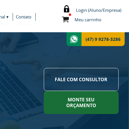
Login (Aluno/Empresa)
nal ▾
Contato
Meu carrinho
(47) 9 9278-3286
FALE COM CONSULTOR
MONTE SEU
ORÇAMENTO