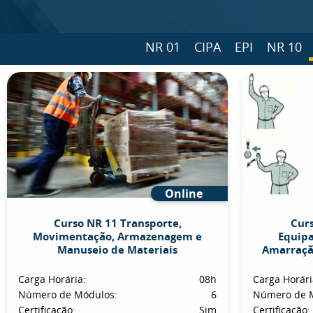
NR 01
CIPA
EPI
NR 10
Online
Curso NR 11 Transporte,
Curs
Movimentação, Armazenagem e
Equip
Manuseio de Materiais
Amarraçã
Carga Horária:
08h
Carga Horári
Número de Módulos:
6
Número de 
Certificação:
Sim
Certificação: