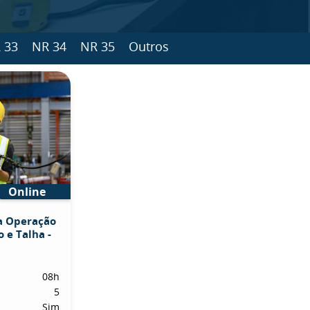
 33
NR 34
NR 35
Outros
Online
a Operação
 e Talha -
08h
5
Sim