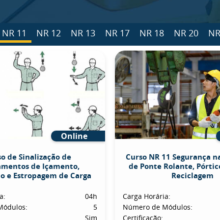
NR 11
NR 12
NR 13
NR 17
NR 18
NR 20
NR
Online
o de Sinalização de
Curso NR 11 Segurança n
amentos de Içamento,
de Ponte Rolante, Pórtico
o e Estropagem de Carga
Reciclagem
a:
04h
Carga Horária:
Módulos:
5
Número de Módulos:
Sim
Certificação: