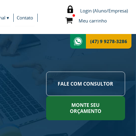
Login (Aluno/Empresa)
nal ▾
Contato
Meu carrinho
(47) 9 9278-3286
FALE COM CONSULTOR
MONTE SEU
ORÇAMENTO