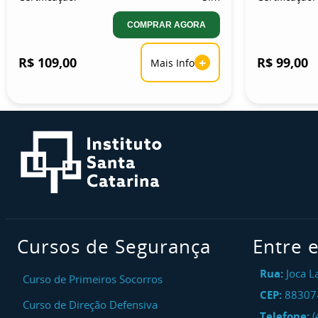
COMPRAR AGORA
R$ 109,00
+
R$ 99,00
Mais Info
Cursos de Segurança
Entre 
Rua:
Joca L
Curso de Primeiros Socorros
CEP:
88307
Curso de Direção Defensiva
Telefone:
(