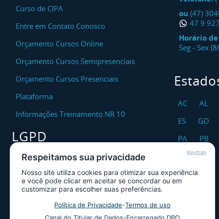
Curso de CIPA
ou
(47) 30
47 9 92
Entre em Contato Conosco
Horário d
Orçamento Cursos Online
Seg - Sex (
Orçamento Cursos Semipresenciais
Estado
Orçamento Cursos Presenciais
Plataforma
AC
AL
Informações Treinamento NR 10
ES
GO
LGPD
PA
PB
Keytron
RO
RR
Respeitamos sua privacidade
Encarregado DPO
Nosso site utiliza cookies para otimizar sua experiência
TO
Canal de Atendimento ao Titular dos
e você pode clicar em aceitar se concordar ou em
Dados
customizar para escolher suas preferências.
Política de Privacidade
Política de Privacidade
-
Termos de uso
Canal do Titular de Dados
-
Encarregado DPO