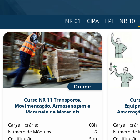
NR 01
CIPA
EPI
NR 10
Online
Curso NR 11 Transporte,
Curs
Movimentação, Armazenagem e
Equip
Manuseio de Materiais
Amarraçã
Carga Horária:
08h
Carga Horári
Número de Módulos:
6
Número de 
Certificação:
Sim
Certificação: