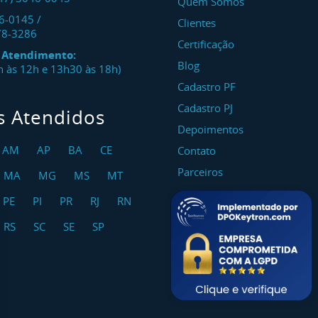
Quem Somos
46-0145
/
Clientes
78-3286
Certificação
e Atendimento:
Blog
8h às 12h e 13h30 às 18h)
Cadastro PF
Cadastro PJ
s Atendidos
Depoimentos
AM
AP
BA
CE
Contato
Parceiros
MA
MG
MS
MT
PE
PI
PR
RJ
RN
RS
SC
SE
SP