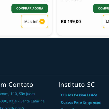
COMPRAR AGORA
COMPR
+
R$ 139,00
Mais Info
M
em Contato
Instituto SC
amim, 110, São Judas
Cursos Pessoa Física
-090
,
Itajaí
-
Santa Catarina
Cursos Para Empresas
47) 3046-0045