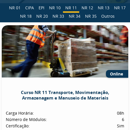
NR 01
CIPA
EPI
NR 10
NR 11
NR 12
NR 13
NR 17
NR 18
NR 20
NR 33
NR 34
NR 35
Outros
Online
Curso NR 11 Transporte, Movimentação,
Armazenagem e Manuseio de Materiais
Carga Horária:
08h
Número de Módulos:
6
Certificação:
Sim