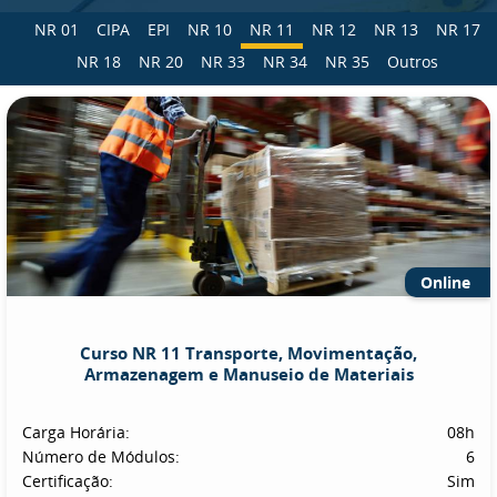
NR 01
CIPA
EPI
NR 10
NR 11
NR 12
NR 13
NR 17
NR 18
NR 20
NR 33
NR 34
NR 35
Outros
Online
Curso NR 11 Transporte, Movimentação,
Armazenagem e Manuseio de Materiais
Carga Horária:
08h
Número de Módulos:
6
Certificação:
Sim