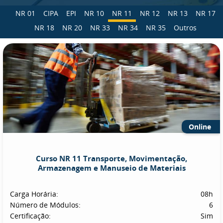
NR 01
CIPA
EPI
NR 10
NR 11
NR 12
NR 13
NR 17
NR 18
NR 20
NR 33
NR 34
NR 35
Outros
Online
Curso NR 11 Transporte, Movimentação,
Armazenagem e Manuseio de Materiais
Carga Horária:
08h
Número de Módulos:
6
Certificação:
Sim