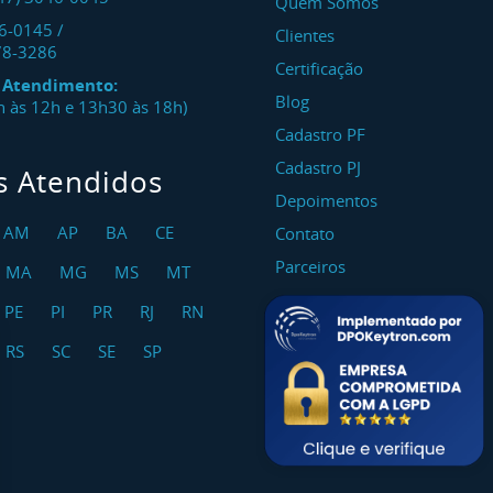
Quem Somos
46-0145
/
Clientes
78-3286
Certificação
e Atendimento:
Blog
8h às 12h e 13h30 às 18h)
Cadastro PF
Cadastro PJ
s Atendidos
Depoimentos
AM
AP
BA
CE
Contato
Parceiros
MA
MG
MS
MT
PE
PI
PR
RJ
RN
RS
SC
SE
SP