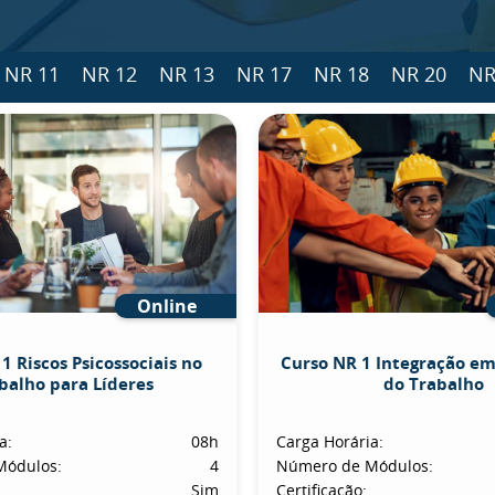
NR 11
NR 12
NR 13
NR 17
NR 18
NR 20
NR
Online
1 Riscos Psicossociais no
Curso NR 1 Integração e
balho para Líderes
do Trabalho
a:
08h
Carga Horária:
Módulos:
4
Número de Módulos:
Sim
Certificação: