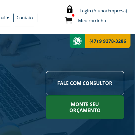
Login (Aluno/Empresa)
nal ▾
Contato
Meu carrinho
(47) 9 9278-3286
FALE COM CONSULTOR
MONTE SEU
ORÇAMENTO