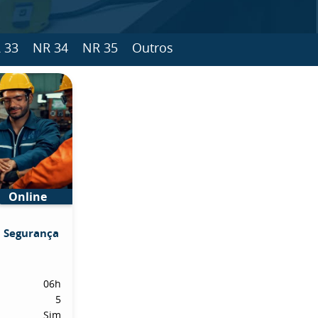
 33
NR 34
NR 35
Outros
Online
m Segurança
06h
5
Sim