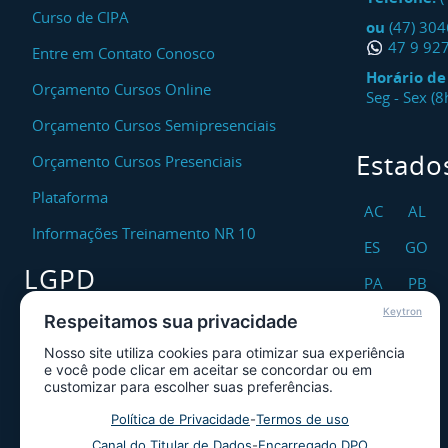
Curso de CIPA
ou
(47) 30
47 9 92
Entre em Contato Conosco
Horário d
Orçamento Cursos Online
Seg - Sex (
Orçamento Cursos Semipresenciais
Estado
Orçamento Cursos Presenciais
Plataforma
AC
AL
Informações Treinamento NR 10
ES
GO
LGPD
PA
PB
Keytron
RO
RR
Respeitamos sua privacidade
Encarregado DPO
Nosso site utiliza cookies para otimizar sua experiência
TO
Canal de Atendimento ao Titular dos
e você pode clicar em aceitar se concordar ou em
Dados
customizar para escolher suas preferências.
Política de Privacidade
Política de Privacidade
-
Termos de uso
Canal do Titular de Dados
-
Encarregado DPO