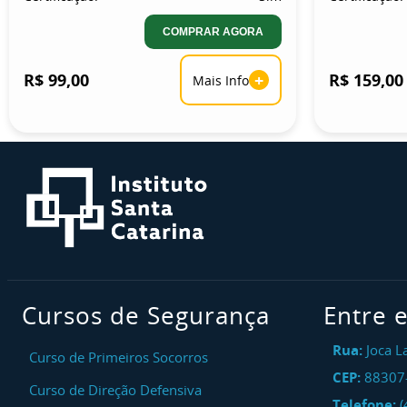
COMPRAR AGORA
R$ 99,00
+
R$ 159,00
Mais Info
Cursos de Segurança
Entre 
Rua:
Joca L
Curso de Primeiros Socorros
CEP:
88307
Curso de Direção Defensiva
Telefone:
(