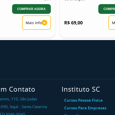
COMPRAR AGORA
COMPR
+
R$ 69,00
Mais Info
M
em Contato
Instituto SC
amim, 110, São Judas
Cursos Pessoa Física
-090
,
Itajaí
-
Santa Catarina
Cursos Para Empresas
47) 3046-0045