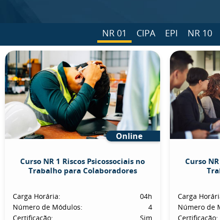
NR 01
CIPA
EPI
NR 10
Online
Curso NR 1 Riscos Psicossociais no
Curso NR 
Trabalho para Colaboradores
Tra
Carga Horária:
04h
Carga Horári
Número de Módulos:
4
Número de 
Certificação:
Sim
Certificação: