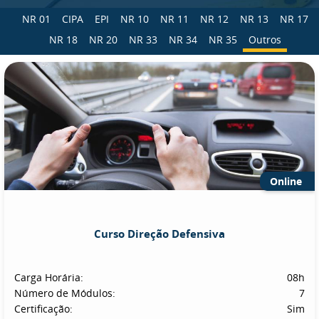
NR 01
CIPA
EPI
NR 10
NR 11
NR 12
NR 13
NR 17
NR 18
NR 20
NR 33
NR 34
NR 35
Outros
Online
Curso Direção Defensiva
Carga Horária:
08h
Número de Módulos:
7
Certificação:
Sim