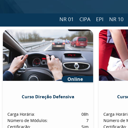
NR 01
CIPA
EPI
NR 10
Online
Curso Direção Defensiva
Curs
Carga Horária:
08h
Carga Horári
Número de Módulos:
7
Número de 
Certificação:
Sim
Certificação: