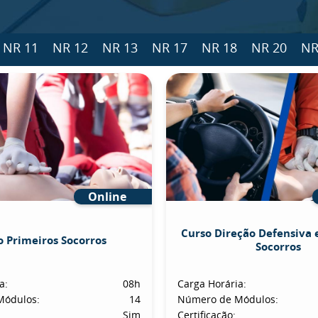
NR 11
NR 12
NR 13
NR 17
NR 18
NR 20
NR
Online
Curso Direção Defensiva 
o Primeiros Socorros
Socorros
a:
08h
Carga Horária:
Módulos:
14
Número de Módulos:
Sim
Certificação: