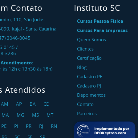
em Contato
Instituto SC
amim, 110, São Judas
Cursos Pessoa Física
-090
,
Itajaí
-
Santa Catarina
Cursos Para Empresas
47) 3046-0045
Quem Somos
46-0145
/
Clientes
78-3286
Certificação
e Atendimento:
Blog
8h às 12h e 13h30 às 18h)
Cadastro PF
Cadastro PJ
s Atendidos
Depoimentos
AM
AP
BA
CE
Contato
Parceiros
MA
MG
MS
MT
PE
PI
PR
RJ
RN
RS
SC
SE
SP