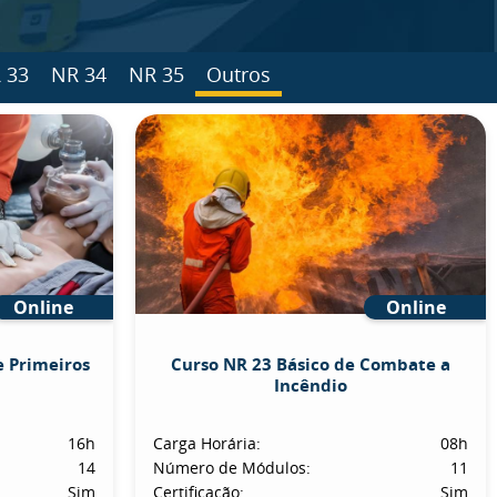
 33
NR 34
NR 35
Outros
Online
Online
e Primeiros
Curso NR 23 Básico de Combate a
Incêndio
16h
Carga Horária:
08h
14
Número de Módulos:
11
Sim
Certificação:
Sim