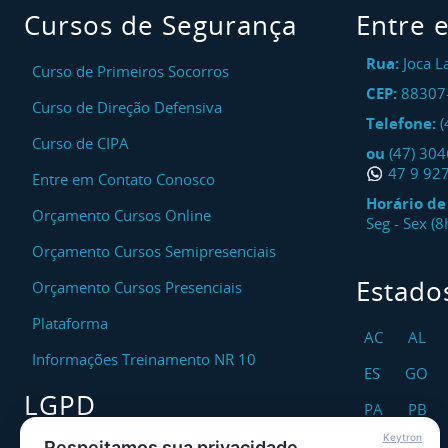
Cursos de Segurança
Entre 
Rua:
Joca L
Curso de Primeiros Socorros
CEP:
88307
Curso de Direção Defensiva
Telefone:
(
Curso de CIPA
ou
(47) 30
47 9 92
Entre em Contato Conosco
Horário d
Orçamento Cursos Online
Seg - Sex (
Orçamento Cursos Semipresenciais
Estado
Orçamento Cursos Presenciais
Plataforma
AC
AL
Informações Treinamento NR 10
ES
GO
LGPD
PA
PB
Keytron
RO
RR
Respeitamos sua privacidade