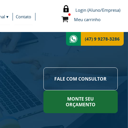
Login (Aluno/Empresa)
nal ▾
Contato
Meu carrinho
(47) 9 9278-3286
FALE COM CONSULTOR
MONTE SEU
ORÇAMENTO