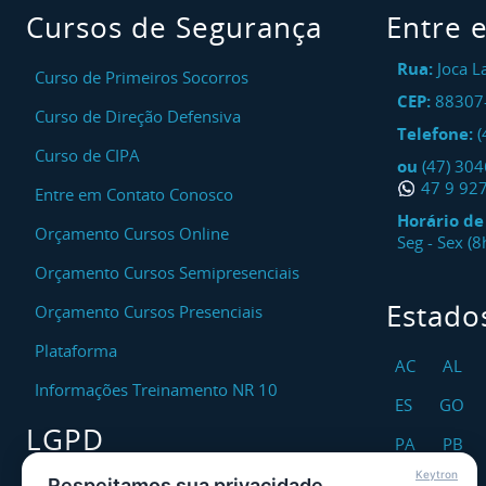
Cursos de Segurança
Entre 
Rua:
Joca L
Curso de Primeiros Socorros
CEP:
88307
Curso de Direção Defensiva
Telefone:
(
Curso de CIPA
ou
(47) 30
47 9 92
Entre em Contato Conosco
Horário d
Orçamento Cursos Online
Seg - Sex (
Orçamento Cursos Semipresenciais
Estado
Orçamento Cursos Presenciais
Plataforma
AC
AL
Informações Treinamento NR 10
ES
GO
LGPD
PA
PB
Keytron
RO
RR
Respeitamos sua privacidade