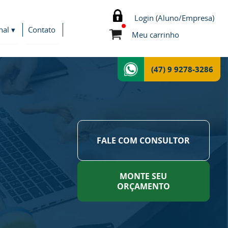
Login (Aluno/Empresa)
nal ▾
Contato
Meu carrinho
(47) 9 9278-3286
FALE COM CONSULTOR
MONTE SEU
ORÇAMENTO