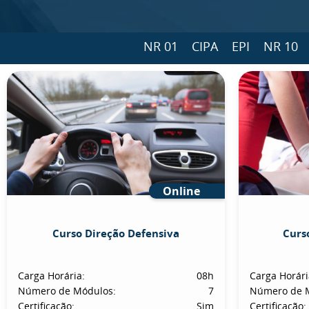
NR 01
CIPA
EPI
NR 10
Online
Curso Direção Defensiva
Curs
Carga Horária:
08h
Carga Horári
Número de Módulos:
7
Número de 
Certificação:
Sim
Certificação: