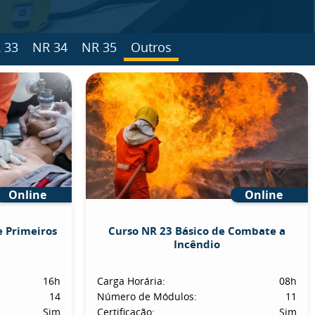
 33
NR 34
NR 35
Outros
Online
Online
e Primeiros
Curso NR 23 Básico de Combate a
Incêndio
16h
Carga Horária:
08h
14
Número de Módulos:
11
Sim
Certificação:
Sim