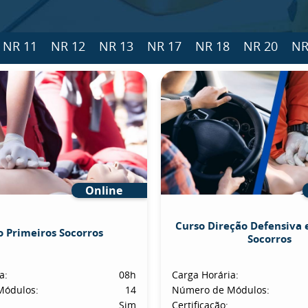
NR 11
NR 12
NR 13
NR 17
NR 18
NR 20
NR
Online
Curso Direção Defensiva 
o Primeiros Socorros
Socorros
a:
08h
Carga Horária:
Módulos:
14
Número de Módulos:
Sim
Certificação: