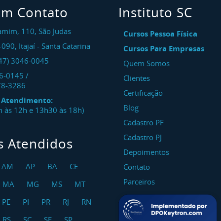
em Contato
Instituto SC
amim, 110, São Judas
Cursos Pessoa Física
-090
,
Itajaí
-
Santa Catarina
Cursos Para Empresas
47) 3046-0045
Quem Somos
46-0145
/
Clientes
78-3286
Certificação
e Atendimento:
Blog
8h às 12h e 13h30 às 18h)
Cadastro PF
Cadastro PJ
s Atendidos
Depoimentos
AM
AP
BA
CE
Contato
Parceiros
MA
MG
MS
MT
PE
PI
PR
RJ
RN
RS
SC
SE
SP