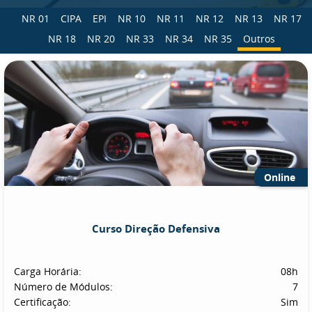
NR 01
CIPA
EPI
NR 10
NR 11
NR 12
NR 13
NR 17
NR 18
NR 20
NR 33
NR 34
NR 35
Outros
Online
Curso Direção Defensiva
Carga Horária:
08h
Número de Módulos:
7
Certificação:
Sim