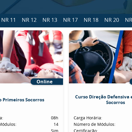
NR 11
NR 12
NR 13
NR 17
NR 18
NR 20
NR
Online
Curso Direção Defensiva 
o Primeiros Socorros
Socorros
a:
08h
Carga Horária:
Módulos:
14
Número de Módulos:
Sim
Certificação: