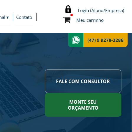
Login (Aluno/Empresa)
nal ▾
Contato
Meu carrinho
(47) 9 9278-3286
FALE COM CONSULTOR
MONTE SEU
ORÇAMENTO