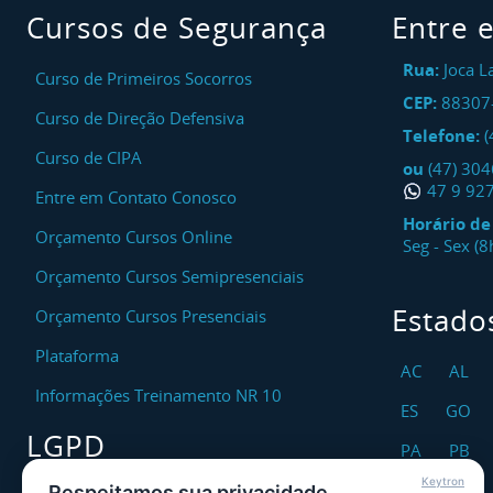
Cursos de Segurança
Entre 
Rua:
Joca L
Curso de Primeiros Socorros
CEP:
88307
Curso de Direção Defensiva
Telefone:
(
Curso de CIPA
ou
(47) 30
47 9 92
Entre em Contato Conosco
Horário d
Orçamento Cursos Online
Seg - Sex (
Orçamento Cursos Semipresenciais
Estado
Orçamento Cursos Presenciais
Plataforma
AC
AL
Informações Treinamento NR 10
ES
GO
LGPD
PA
PB
Keytron
RO
RR
Respeitamos sua privacidade