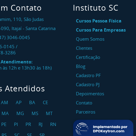
em Contato
Instituto SC
amim, 110, São Judas
Cursos Pessoa Física
-090
,
Itajaí
-
Santa Catarina
Cursos Para Empresas
47) 3046-0045
Quem Somos
46-0145
/
Clientes
78-3286
Certificação
e Atendimento:
Blog
8h às 12h e 13h30 às 18h)
Cadastro PF
Cadastro PJ
s Atendidos
Depoimentos
AM
AP
BA
CE
Contato
Parceiros
MA
MG
MS
MT
PE
PI
PR
RJ
RN
RS
SC
SE
SP