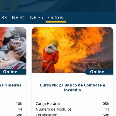
 33
NR 34
NR 35
Outros
Online
Online
e Primeiros
Curso NR 23 Básico de Combate a
Incêndio
16h
Carga Horária:
08h
14
Número de Módulos:
11
Sim
Certificação:
Sim