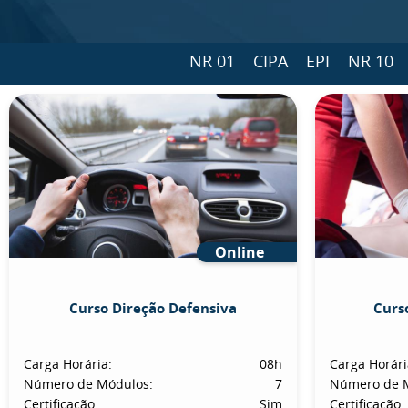
NR 01
CIPA
EPI
NR 10
Online
Curso Direção Defensiva
Curs
Carga Horária:
08h
Carga Horári
Número de Módulos:
7
Número de 
Certificação:
Sim
Certificação: