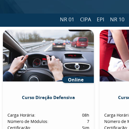
NR 01
CIPA
EPI
NR 10
Online
Curso Direção Defensiva
Curs
Carga Horária:
08h
Carga Horári
Número de Módulos:
7
Número de 
Certificação:
Sim
Certificação: