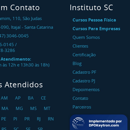
em Contato
Instituto SC
amim, 110, São Judas
Cursos Pessoa Física
-090
,
Itajaí
-
Santa Catarina
Cursos Para Empresas
47) 3046-0045
Quem Somos
46-0145
/
Clientes
78-3286
Certificação
e Atendimento:
Blog
8h às 12h e 13h30 às 18h)
Cadastro PF
Cadastro PJ
s Atendidos
Depoimentos
AM
AP
BA
CE
Contato
Parceiros
MA
MG
MS
MT
PE
PI
PR
RJ
RN
RS
SC
SE
SP