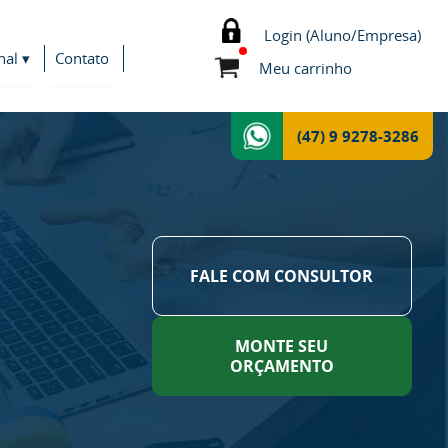
Login (Aluno/Empresa)
nal ▾
Contato
Meu carrinho
(47) 9 9278-3286
FALE COM CONSULTOR
MONTE SEU
ORÇAMENTO