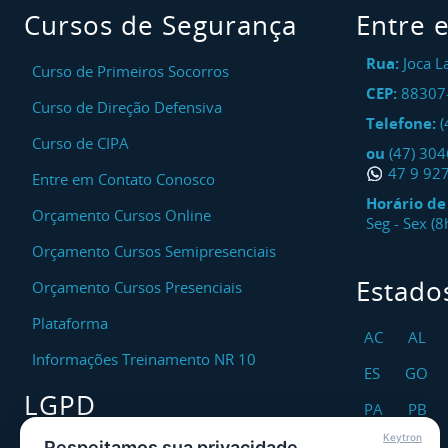
Cursos de Segurança
Entre 
Rua:
Joca L
Curso de Primeiros Socorros
CEP:
88307
Curso de Direção Defensiva
Telefone:
(
Curso de CIPA
ou
(47) 30
47 9 92
Entre em Contato Conosco
Horário d
Orçamento Cursos Online
Seg - Sex (
Orçamento Cursos Semipresenciais
Estado
Orçamento Cursos Presenciais
Plataforma
AC
AL
Informações Treinamento NR 10
ES
GO
LGPD
PA
PB
Keytron
RO
RR
Respeitamos sua privacidade