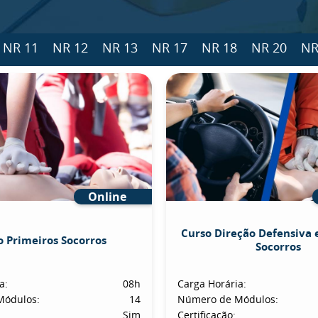
NR 11
NR 12
NR 13
NR 17
NR 18
NR 20
NR
Online
Curso Direção Defensiva 
o Primeiros Socorros
Socorros
a:
08h
Carga Horária:
Módulos:
14
Número de Módulos:
Sim
Certificação: