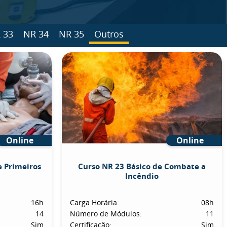
 33
NR 34
NR 35
Outros
Online
Online
e Primeiros
Curso NR 23 Básico de Combate a
Incêndio
16h
Carga Horária:
08h
14
Número de Módulos:
11
Sim
Certificação:
Sim