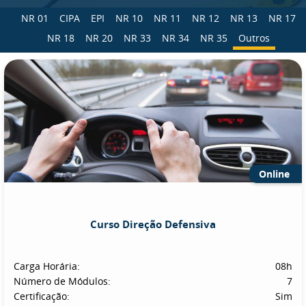
NR 01
CIPA
EPI
NR 10
NR 11
NR 12
NR 13
NR 17
NR 18
NR 20
NR 33
NR 34
NR 35
Outros
Online
Curso Direção Defensiva
Carga Horária:
08h
Número de Módulos:
7
Certificação:
Sim