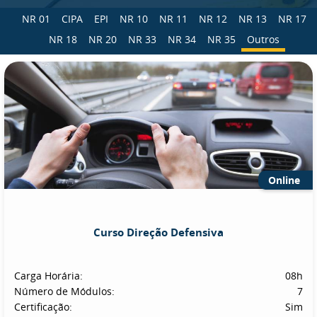
NR 01
CIPA
EPI
NR 10
NR 11
NR 12
NR 13
NR 17
NR 18
NR 20
NR 33
NR 34
NR 35
Outros
Online
Curso Direção Defensiva
Carga Horária:
08h
Número de Módulos:
7
Certificação:
Sim