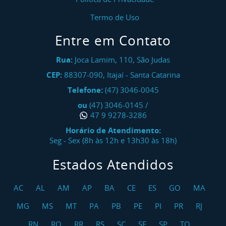
Termo de Uso
Entre em Contato
Rua:
Joca Lamim, 110, São Judas
CEP:
88307-090
,
Itajaí
-
Santa Catarina
Telefone:
(47) 3046-0045
ou
(47) 3046-0145
/
47 9 9278-3286
Horário de Atendimento:
Seg - Sex (8h às 12h e 13h30 às 18h)
Estados Atendidos
AC
AL
AM
AP
BA
CE
ES
GO
MA
MG
MS
MT
PA
PB
PE
PI
PR
RJ
RN
RO
RR
RS
SC
SE
SP
TO