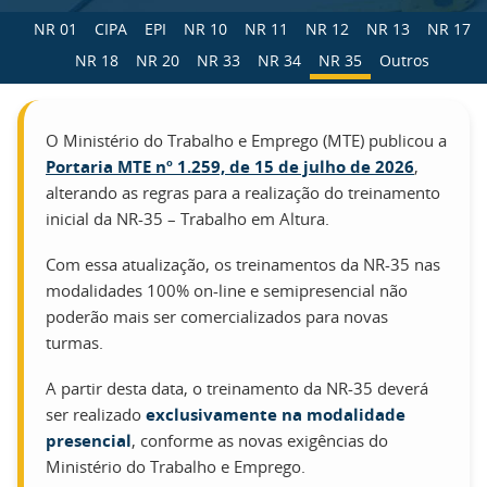
NR 01
CIPA
EPI
NR 10
NR 11
NR 12
NR 13
NR 17
NR 18
NR 20
NR 33
NR 34
NR 35
Outros
O Ministério do Trabalho e Emprego (MTE) publicou a
Portaria MTE nº 1.259, de 15 de julho de 2026
,
alterando as regras para a realização do treinamento
inicial da NR-35 – Trabalho em Altura.
Com essa atualização, os treinamentos da NR-35 nas
modalidades 100% on-line e semipresencial não
poderão mais ser comercializados para novas
turmas.
A partir desta data, o treinamento da NR-35 deverá
ser realizado
exclusivamente na modalidade
presencial
, conforme as novas exigências do
Ministério do Trabalho e Emprego.