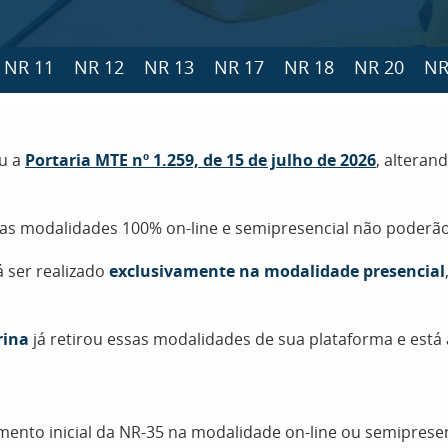
NR 11
NR 12
NR 13
NR 17
NR 18
NR 20
NR
ou a
Portaria MTE nº 1.259, de 15 de julho de 2026
, alteran
nas modalidades 100% on-line e semipresencial não poderão
á ser realizado
exclusivamente na modalidade presencial
rina
já retirou essas modalidades de sua plataforma e est
amento inicial da NR-35 na modalidade on-line ou semipres