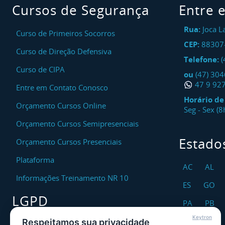
Cursos de Segurança
Entre 
Rua:
Joca L
Curso de Primeiros Socorros
CEP:
88307
Curso de Direção Defensiva
Telefone:
(
Curso de CIPA
ou
(47) 30
47 9 92
Entre em Contato Conosco
Horário d
Orçamento Cursos Online
Seg - Sex (
Orçamento Cursos Semipresenciais
Estado
Orçamento Cursos Presenciais
Plataforma
AC
AL
Informações Treinamento NR 10
ES
GO
LGPD
PA
PB
Keytron
RO
RR
Respeitamos sua privacidade
Encarregado DPO