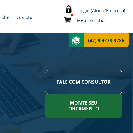
Login (Aluno/Empresa)
nal ▾
Contato
Meu carrinho
(47) 9 9278-3286
FALE COM CONSULTOR
MONTE SEU
ORÇAMENTO