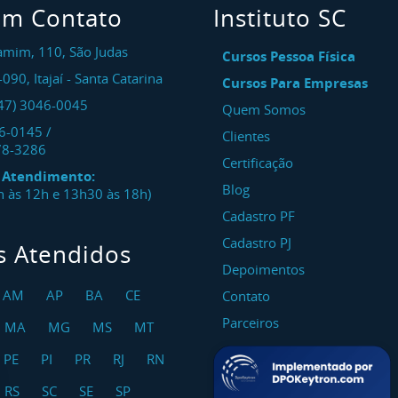
em Contato
Instituto SC
amim, 110, São Judas
Cursos Pessoa Física
-090
,
Itajaí
-
Santa Catarina
Cursos Para Empresas
47) 3046-0045
Quem Somos
46-0145
/
Clientes
78-3286
Certificação
e Atendimento:
Blog
8h às 12h e 13h30 às 18h)
Cadastro PF
Cadastro PJ
s Atendidos
Depoimentos
AM
AP
BA
CE
Contato
Parceiros
MA
MG
MS
MT
PE
PI
PR
RJ
RN
RS
SC
SE
SP