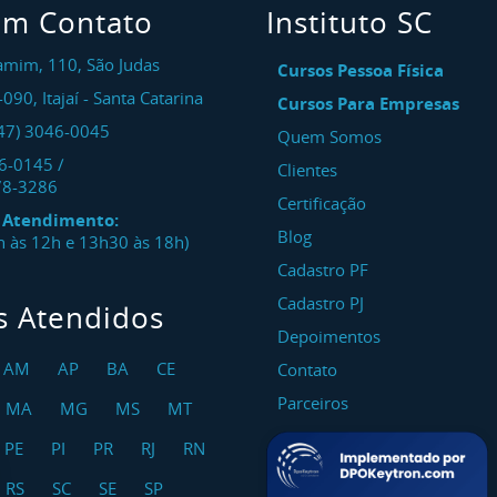
em Contato
Instituto SC
amim, 110, São Judas
Cursos Pessoa Física
-090
,
Itajaí
-
Santa Catarina
Cursos Para Empresas
47) 3046-0045
Quem Somos
46-0145
/
Clientes
78-3286
Certificação
e Atendimento:
Blog
8h às 12h e 13h30 às 18h)
Cadastro PF
Cadastro PJ
s Atendidos
Depoimentos
AM
AP
BA
CE
Contato
Parceiros
MA
MG
MS
MT
PE
PI
PR
RJ
RN
RS
SC
SE
SP