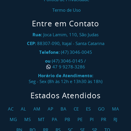
Termo de Uso
Entre em Contato
Rua:
Joca Lamim, 110, São Judas
CEP:
88307-090
,
Itajaí
-
Santa Catarina
Telefone:
(47) 3046-0045
ou
(47) 3046-0145
/
47 9 9278-3286
Horário de Atendimento:
Seg - Sex (8h às 12h e 13h30 às 18h)
Estados Atendidos
AC
AL
AM
AP
BA
CE
ES
GO
MA
MG
MS
MT
PA
PB
PE
PI
PR
RJ
RN
RO
RR
RS
SC
SE
SP
TO