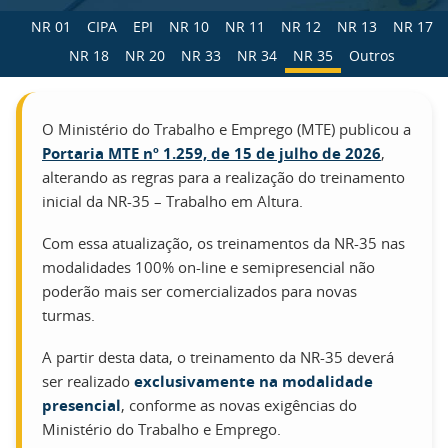
NR 01
CIPA
EPI
NR 10
NR 11
NR 12
NR 13
NR 17
NR 18
NR 20
NR 33
NR 34
NR 35
Outros
O Ministério do Trabalho e Emprego (MTE) publicou a
Portaria MTE nº 1.259, de 15 de julho de 2026
,
alterando as regras para a realização do treinamento
inicial da NR-35 – Trabalho em Altura.
Com essa atualização, os treinamentos da NR-35 nas
modalidades 100% on-line e semipresencial não
poderão mais ser comercializados para novas
turmas.
A partir desta data, o treinamento da NR-35 deverá
ser realizado
exclusivamente na modalidade
presencial
, conforme as novas exigências do
Ministério do Trabalho e Emprego.