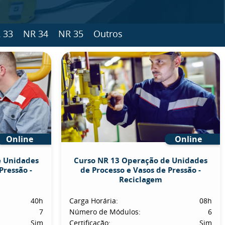
 33
NR 34
NR 35
Outros
Online
Online
e Unidades
Curso NR 13 Operação de Unidades
Pressão -
de Processo e Vasos de Pressão -
Reciclagem
40h
Carga Horária:
08h
7
Número de Módulos:
6
Sim
Certificação:
Sim