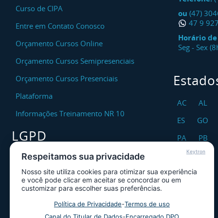
Curso de CIPA
ou
(47) 30
47 9 92
Entre em Contato Conosco
Horário d
Orçamento Cursos Online
Seg - Sex (
Orçamento Cursos Semipresenciais
Estado
Orçamento Cursos Presenciais
Plataforma
AC
AL
Informações Treinamento NR 10
ES
GO
LGPD
PA
PB
Keytron
RO
RR
Respeitamos sua privacidade
Encarregado DPO
Nosso site utiliza cookies para otimizar sua experiência
TO
Canal de Atendimento ao Titular dos
e você pode clicar em aceitar se concordar ou em
Dados
customizar para escolher suas preferências.
Política de Privacidade
Política de Privacidade
-
Termos de uso
Canal do Titular de Dados
-
Encarregado DPO