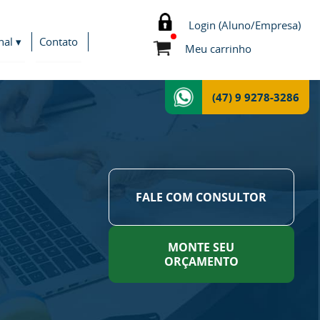
Login (Aluno/Empresa)
nal ▾
Contato
Meu carrinho
(47) 9 9278-3286
FALE COM CONSULTOR
MONTE SEU
ORÇAMENTO