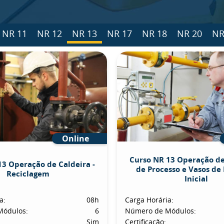
NR 11
NR 12
NR 13
NR 17
NR 18
NR 20
NR
Online
Curso NR 13 Operação d
13 Operação de Caldeira -
de Processo e Vasos de 
Reciclagem
Inicial
a:
08h
Carga Horária:
Módulos:
6
Número de Módulos:
Sim
Certificação: