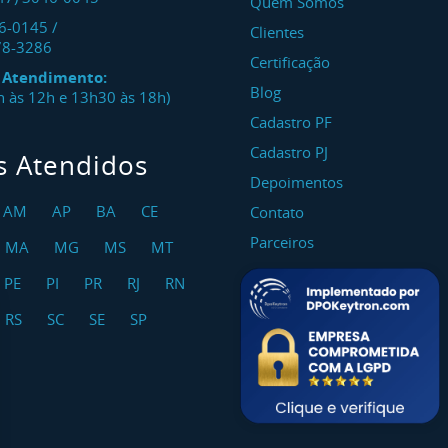
Quem Somos
46-0145
/
Clientes
78-3286
Certificação
e Atendimento:
Blog
8h às 12h e 13h30 às 18h)
Cadastro PF
Cadastro PJ
s Atendidos
Depoimentos
AM
AP
BA
CE
Contato
Parceiros
MA
MG
MS
MT
PE
PI
PR
RJ
RN
RS
SC
SE
SP