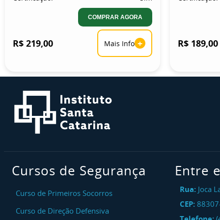
COMPRAR AGORA
R$ 219,00
+
R$ 189,00
Mais Info
Cursos de Segurança
Entre 
Rua:
Joca L
Curso de Primeiros Socorros
CEP:
88307
Curso de Direção Defensiva
Telefone:
(