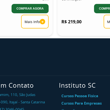
COMPRAR AGORA
COMPR
+
R$ 219,00
Mais Info
M
em Contato
Instituto SC
amim, 110, São Judas
Cursos Pessoa Física
-090
,
Itajaí
-
Santa Catarina
Cursos Para Empresas
47) 3046-0045