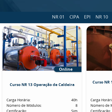
NR 01
CIPA
EPI
NR 10
Online
Curso NR 
Curso NR 13 Operação de Caldeira
Carga Horária:
40h
Carga Horári
Número de Módulos:
8
Número de 
Certificação:
Sim
Certificação: