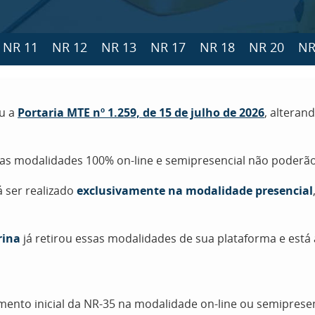
NR 11
NR 12
NR 13
NR 17
NR 18
NR 20
NR
ou a
Portaria MTE nº 1.259, de 15 de julho de 2026
, alteran
nas modalidades 100% on-line e semipresencial não poderão
á ser realizado
exclusivamente na modalidade presencial
rina
já retirou essas modalidades de sua plataforma e est
amento inicial da NR-35 na modalidade on-line ou semipres