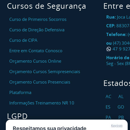
Cursos de Segurança
Entre 
Rua:
Joca L
Curso de Primeiros Socorros
CEP:
88307
Curso de Direção Defensiva
Telefone:
(
Curso de CIPA
ou
(47) 30
47 9 92
Entre em Contato Conosco
Horário d
Orçamento Cursos Online
Seg - Sex (
Orçamento Cursos Semipresenciais
Estado
Orçamento Cursos Presenciais
Plataforma
AC
AL
Informações Treinamento NR 10
ES
GO
LGPD
PA
PB
Keytron
RO
RR
Respeitamos sua privacidade
Encarregado DPO