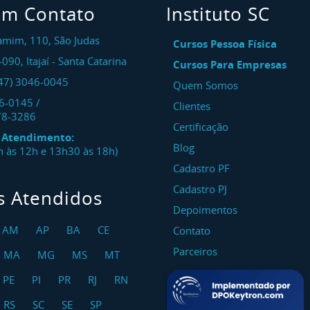
em Contato
Instituto SC
amim, 110, São Judas
Cursos Pessoa Física
-090
,
Itajaí
-
Santa Catarina
Cursos Para Empresas
47) 3046-0045
Quem Somos
46-0145
/
Clientes
78-3286
Certificação
e Atendimento:
Blog
8h às 12h e 13h30 às 18h)
Cadastro PF
Cadastro PJ
s Atendidos
Depoimentos
AM
AP
BA
CE
Contato
Parceiros
MA
MG
MS
MT
PE
PI
PR
RJ
RN
RS
SC
SE
SP