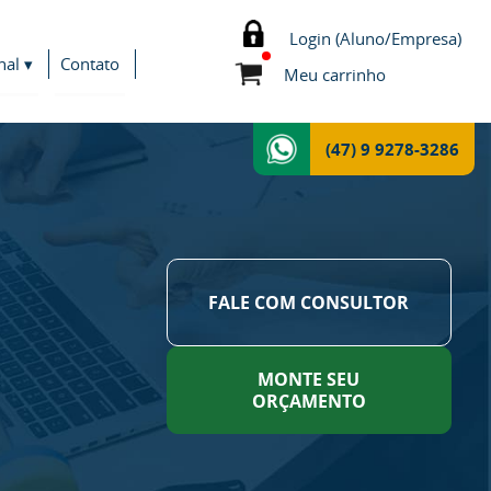
Login (Aluno/Empresa)
nal ▾
Contato
Meu carrinho
(47) 9 9278-3286
FALE COM CONSULTOR
MONTE SEU
ORÇAMENTO