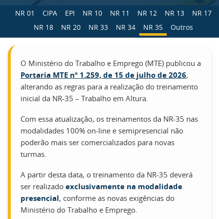
NR 01
CIPA
EPI
NR 10
NR 11
NR 12
NR 13
NR 17
NR 18
NR 20
NR 33
NR 34
NR 35
Outros
O Ministério do Trabalho e Emprego (MTE) publicou a
Portaria MTE nº 1.259, de 15 de julho de 2026
,
alterando as regras para a realização do treinamento
inicial da NR-35 – Trabalho em Altura.
Com essa atualização, os treinamentos da NR-35 nas
modalidades 100% on-line e semipresencial não
poderão mais ser comercializados para novas
turmas.
A partir desta data, o treinamento da NR-35 deverá
ser realizado
exclusivamente na modalidade
presencial
, conforme as novas exigências do
Ministério do Trabalho e Emprego.