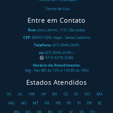
Termo de Uso
Entre em Contato
Rua:
Joca Lamim, 110, São Judas
CEP:
88307-090
,
Itajaí
-
Santa Catarina
Telefone:
(47) 3046-0045
ou
(47) 3046-0145
/
47 9 9278-3286
Horário de Atendimento:
Seg - Sex (8h às 12h e 13h30 às 18h)
Estados Atendidos
AC
AL
AM
AP
BA
CE
ES
GO
MA
MG
MS
MT
PA
PB
PE
PI
PR
RJ
RN
RO
RR
RS
SC
SE
SP
TO