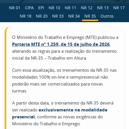
NR 01
CIPA
EPI
NR 10
NR 11
NR 12
NR 13
NR 17
NR 18
NR 20
NR 33
NR 34
NR 35
Outros
O Ministério do Trabalho e Emprego (MTE) publicou a
Portaria MTE nº 1.259, de 15 de julho de 2026
,
alterando as regras para a realização do treinamento
inicial da NR-35 – Trabalho em Altura.
Com essa atualização, os treinamentos da NR-35 nas
modalidades 100% on-line e semipresencial não
poderão mais ser comercializados para novas
turmas.
A partir desta data, o treinamento da NR-35 deverá
ser realizado
exclusivamente na modalidade
presencial
, conforme as novas exigências do
Ministério do Trabalho e Emprego.