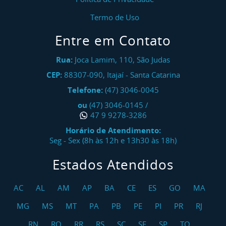
Termo de Uso
Entre em Contato
Rua:
Joca Lamim, 110, São Judas
CEP:
88307-090
,
Itajaí
-
Santa Catarina
Telefone:
(47) 3046-0045
ou
(47) 3046-0145
/
47 9 9278-3286
Horário de Atendimento:
Seg - Sex (8h às 12h e 13h30 às 18h)
Estados Atendidos
AC
AL
AM
AP
BA
CE
ES
GO
MA
MG
MS
MT
PA
PB
PE
PI
PR
RJ
RN
RO
RR
RS
SC
SE
SP
TO